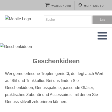
WARENKORB
MEIN KONTO
Alte Sorten & Edelbrände
Kräuter
RUM von "Prinz" & "V-Sinne"
Pakete & Präsente
Schnaps 40%ig
Liköre
GIN von "Löwen"
Flachmann
Schnaps 34%ig
Creams & Limes
GIN von "V-Sinne"
Gläser & Ausgießer
Geschenkideen
Löwen - neu im Sortiment
Wer gerne erlesene Tropfen genießt, der legt auch Wert
auf Stil und Trinkkultur. Bei uns finden Sie
Geschenkideen, Genusspakete, passende Gläser,
praktisches Zubehör und Accessoires, mit denen Sie
Genuss stilvoll zelebrieren können.