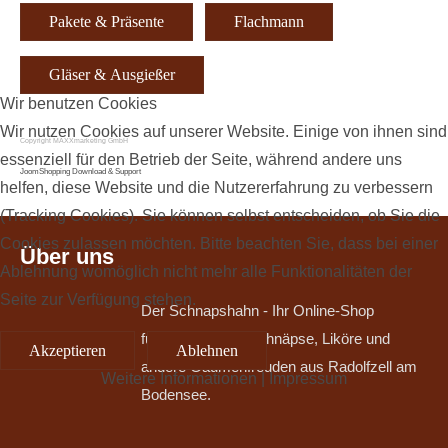
Pakete & Präsente
Flachmann
Gläser & Ausgießer
Wir benutzen Cookies
Wir nutzen Cookies auf unserer Website. Einige von ihnen sind
Copyright MAXXmarketing GmbH
essenziell für den Betrieb der Seite, während andere uns
JoomShopping Download & Support
helfen, diese Website und die Nutzererfahrung zu verbessern
(Tracking Cookies). Sie können selbst entscheiden, ob Sie die
Cookies zulassen möchten. Bitte beachten Sie, dass bei einer
Über uns
Ablehnung womöglich nicht mehr alle Funktionalitäten der
Seite zur Verfügung stehen.
Der Schnapshahn - Ihr Online-Shop
für edle Brände, Schnäpse, Liköre und
Akzeptieren
Ablehnen
andere Gaumenfreuden aus Radolfzell am
Weitere Informationen
|
Impressum
Bodensee.