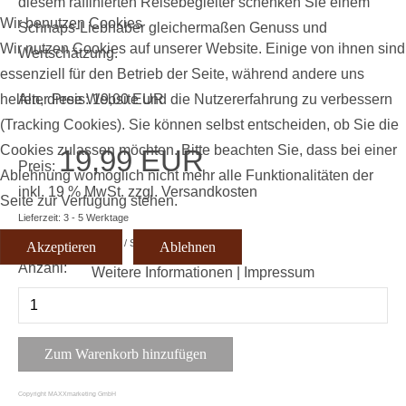
diesem raffinierten Reisebegleiter schenken Sie einem
Wir benutzen Cookies
Schnaps-Liebhaber gleichermaßen Genuss und
Wir nutzen Cookies auf unserer Website. Einige von ihnen sind
Wertschätzung.
essenziell für den Betrieb der Seite, während andere uns
Alter Preis:
19,00 EUR
helfen, diese Website und die Nutzererfahrung zu verbessern
(Tracking Cookies). Sie können selbst entscheiden, ob Sie die
Cookies zulassen möchten. Bitte beachten Sie, dass bei einer
19,99 EUR
Preis:
Ablehnung womöglich nicht mehr alle Funktionalitäten der
inkl. 19 % MwSt.
zzgl.
Versandkosten
Seite zur Verfügung stehen.
Lieferzeit: 3 - 5 Werktage
Grundpreis:
19,99 EUR
/ St.
Akzeptieren
Ablehnen
Anzahl:
Weitere Informationen
|
Impressum
Copyright MAXXmarketing GmbH