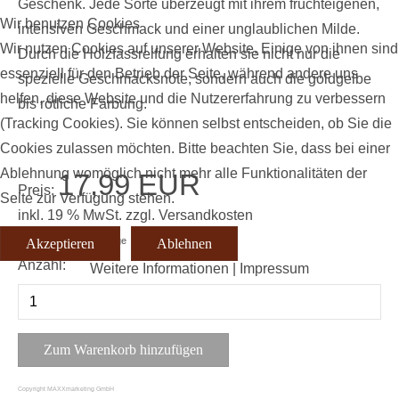
Geschenk. Jede Sorte überzeugt mit ihrem fruchteigenen,
Wir benutzen Cookies
intensiven Geschmack und einer unglaublichen Milde.
Wir nutzen Cookies auf unserer Website. Einige von ihnen sind
Durch die Holzfassreifung erhalten sie nicht nur die
essenziell für den Betrieb der Seite, während andere uns
spezielle Geschmacksnote, sondern auch die goldgelbe
helfen, diese Website und die Nutzererfahrung zu verbessern
bis rötliche Färbung.
(Tracking Cookies). Sie können selbst entscheiden, ob Sie die
Cookies zulassen möchten. Bitte beachten Sie, dass bei einer
Ablehnung womöglich nicht mehr alle Funktionalitäten der
17,99 EUR
Preis:
Seite zur Verfügung stehen.
inkl. 19 % MwSt.
zzgl.
Versandkosten
Lieferzeit: 3 - 5 Werktage
Akzeptieren
Ablehnen
Anzahl:
Weitere Informationen
|
Impressum
Copyright MAXXmarketing GmbH