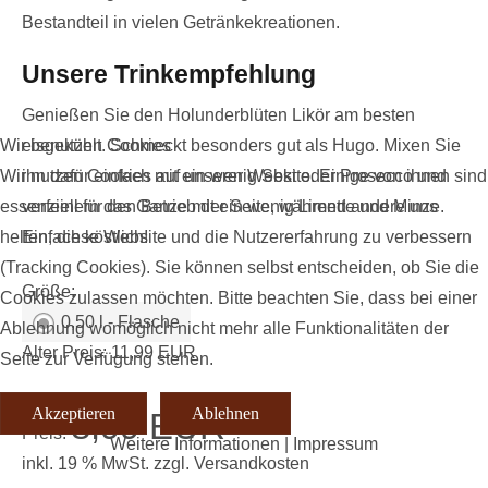
Bestandteil in vielen Getränkekreationen.
Unsere Trinkempfehlung
Genießen Sie den Holunderblüten Likör am besten
eisgekühlt. Schmeckt besonders gut als Hugo. Mixen Sie
Wir benutzen Cookies
ihn dafür einfach mit ein wenig Sekt oder Prosecco und
Wir nutzen Cookies auf unserer Website. Einige von ihnen sind
verfeinern das Ganze mit ein wenig Limette und Minze.
essenziell für den Betrieb der Seite, während andere uns
Einfach köstlich!
helfen, diese Website und die Nutzererfahrung zu verbessern
(Tracking Cookies). Sie können selbst entscheiden, ob Sie die
Größe:
Cookies zulassen möchten. Bitte beachten Sie, dass bei einer
0,50 l - Flasche
Ablehnung womöglich nicht mehr alle Funktionalitäten der
Alter Preis:
11,99 EUR
Seite zur Verfügung stehen.
Akzeptieren
Ablehnen
8,99 EUR
Preis:
Weitere Informationen
|
Impressum
inkl. 19 % MwSt.
zzgl.
Versandkosten