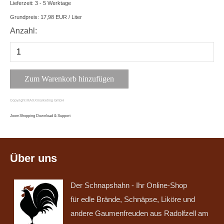
Lieferzeit: 3 - 5 Werktage
Grundpreis:
17,98 EUR
/ Liter
Anzahl:
Copyright MAXXmarketing GmbH
JoomShopping Download & Support
Über uns
Der Schnapshahn - Ihr Online-Shop
für edle Brände, Schnäpse, Liköre und
andere Gaumenfreuden aus Radolfzell am