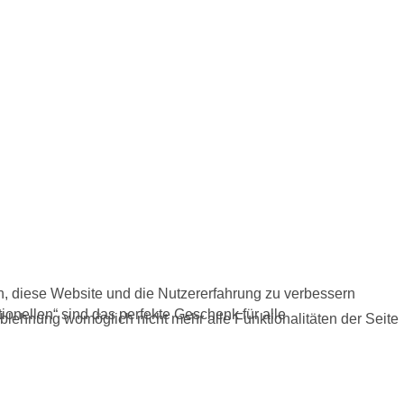
en, diese Website und die Nutzererfahrung zu verbessern
onellen“ sind das perfekte Geschenk für alle
Ablehnung womöglich nicht mehr alle Funktionalitäten der Seite