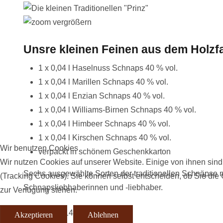
vergrößern
Unsre kleinen Feinen aus dem Holzfa
1 x 0,04 l Haselnuss Schnaps 40 % vol.
1 x 0,04 l Marillen Schnaps 40 % vol.
1 x 0,04 l Enzian Schnaps 40 % vol.
1 x 0,04 l Williams-Birnen Schnaps 40 % vol.
1 x 0,04 l Himbeer Schnaps 40 % vol.
1 x 0,04 l Kirschen Schnaps 40 % vol.
Wir benutzen Cookies
verpackt in schönem Geschenkkarton
Wir nutzen Cookies auf unserer Website. Einige von ihnen sind
Sechs ausgewählte Sorten der traditionellen Schnäpse mi
(Tracking Cookies). Sie können selbst entscheiden, ob Sie die
Schnapsliebhaberinnen und -liebhaber.
zur Verfügung stehen.
Alter Preis:
14,99 EUR
Akzeptieren
Ablehnen