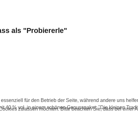
ss als "Probiererle"
 essenziell für den Betrieb der Seite, während andere uns helf
t 40 % vol. in einem schönen Genusspaket: "Die kleinen Traditi
 Cookies zulassen möchten. Bitte beachten Sie, dass bei einer 