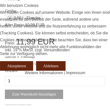
Wir benutzen Cookies
Größe:
Wir nutzen Cookies auf unserer Website. Einige von ihnen sind
0,50 l - Flasche
essenziell für den Betrieb der Seite, während andere uns
Alter Preis:
10,99 EUR
helfen, diese Website und die Nutzererfahrung zu verbessern
(Tracking Cookies). Sie können selbst entscheiden, ob Sie die
11,99 EUR
Cookies zulassen möchten. Bitte beachten Sie, dass bei einer
Preis:
Ablehnung womöglich nicht mehr alle Funktionalitäten der
inkl. 19 % MwSt.
zzgl.
Versandkosten
Seite zur Verfügung stehen.
Lieferzeit: 3 - 5 Werktage
Grundpreis:
23,98 EUR
/ Liter
Akzeptieren
Ablehnen
Anzahl:
Weitere Informationen
|
Impressum
Copyright MAXXmarketing GmbH