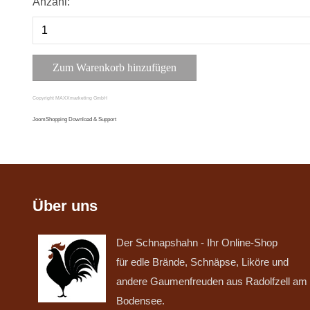
Anzahl:
Copyright MAXXmarketing GmbH
JoomShopping Download & Support
Über uns
Der Schnapshahn - Ihr Online-Shop
für edle Brände, Schnäpse, Liköre und
andere Gaumenfreuden aus Radolfzell am
Bodensee.