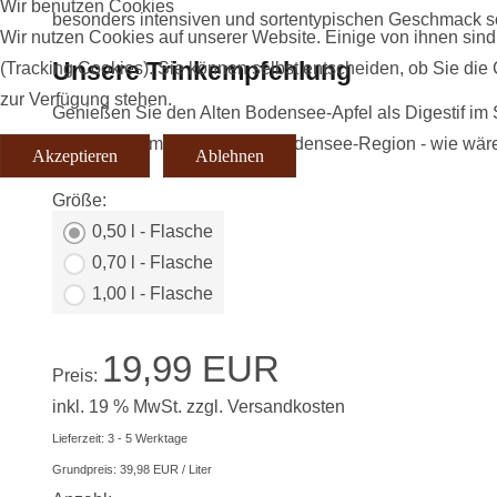
Wir benutzen Cookies
besonders intensiven und sortentypischen Geschmack so
Wir nutzen Cookies auf unserer Website. Einige von ihnen sind
Unsere Trinkempfehlung
(Tracking Cookies). Sie können selbst entscheiden, ob Sie die
zur Verfügung stehen.
Genießen Sie den Alten Bodensee-Apfel als Digestif im 
mit herrlichem Obst aus der Bodensee-Region - wie wäre
Akzeptieren
Ablehnen
Größe:
0,50 l - Flasche
0,70 l - Flasche
1,00 l - Flasche
19,99 EUR
Preis:
inkl. 19 % MwSt.
zzgl.
Versandkosten
Lieferzeit: 3 - 5 Werktage
Grundpreis:
39,98 EUR
/ Liter