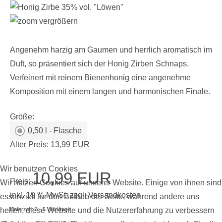
vergrößern
Angenehm harzig am Gaumen und herrlich aromatisch im
Duft, so präsentiert sich der Honig Zirben Schnaps.
Verfeinert mit reinem Bienenhonig eine angenehme
Komposition mit einem langen und harmonischen Finale.
Größe:
0,50 l - Flasche
Alter Preis:
13,99 EUR
Wir benutzen Cookies
10,99 EUR
Preis:
Wir nutzen Cookies auf unserer Website. Einige von ihnen sind
inkl. 19 % MwSt.
zzgl.
Versandkosten
essenziell für den Betrieb der Seite, während andere uns
Lieferzeit: 3 - 5 Werktage
helfen, diese Website und die Nutzererfahrung zu verbessern