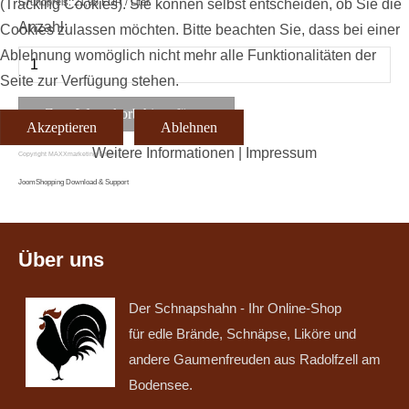
Grundpreis:
21,98 EUR
/ Liter
(Tracking Cookies). Sie können selbst entscheiden, ob Sie die
Anzahl:
Cookies zulassen möchten. Bitte beachten Sie, dass bei einer
Ablehnung womöglich nicht mehr alle Funktionalitäten der
Seite zur Verfügung stehen.
Akzeptieren
Ablehnen
Weitere Informationen
|
Impressum
Copyright MAXXmarketing GmbH
JoomShopping Download & Support
Über uns
Der Schnapshahn - Ihr Online-Shop
für edle Brände, Schnäpse, Liköre und
andere Gaumenfreuden aus Radolfzell am
Bodensee.