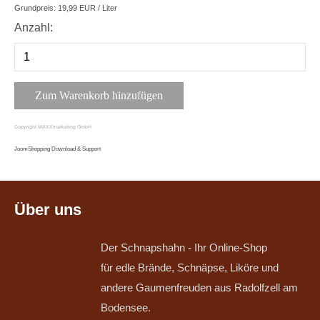
Grundpreis:
19,99 EUR
/ Liter
Anzahl:
Copyright MAXXmarketing GmbH
JoomShopping Download & Support
Über uns
Der Schnapshahn - Ihr Online-Shop
für edle Brände, Schnäpse, Liköre und
andere Gaumenfreuden aus Radolfzell am
Bodensee.