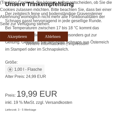
(Tracking Cookies). Sie können selbst entscheiden, ob Sie die
Unsere Trinkempfehlung
Cookies zulassen möchten. Bitte beachten Sie, dass bei einer
Der zeitgleich feine und bodenständige Gravensteiner
Ablehnung womöglich nicht mehr alle Funktionalitäten der
Schnaps passt hervorragend in jede gesellige Runde.
Seite zur Verfügung stehen.
Bei Temperaturen zwischen 17 bis 18 °C kommt das
würzige Aroma dieser Apfelsorte besonders gut zur
Akzeptieren
Ablehnen
Geltung. Genießen Sie den Apfel Schnaps aus Österreich
Weitere Informationen
|
Impressum
im Stamperl oder im Schnapskelch.
Größe:
1,00 l - Flasche
Alter Preis:
24,99 EUR
19,99 EUR
Preis:
inkl. 19 % MwSt.
zzgl.
Versandkosten
Lieferzeit: 3 - 5 Werktage