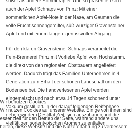
süßer als andere Sommeräpfel. Und so präsentiert sich
auch der Apfel Schnaps von Prinz: Mit einer
sommerlichen Apfel-Note in der Nase, am Gaumen die
volle Frucht sonnengereifter, süß-würziger Gravensteiner
Äpfel und mit einem langen, genussvollen Abgang.
Für den klaren Gravensteiner Schnaps verarbeitet die
Fein-Brennerei Prinz mit Vorliebe Äpfel vom Hochstamm,
die direkt von den regionalen Obstbauern angeliefert
werden. Dadurch trägt das Familien-Unternehmen in 4.
Generation zum Erhalt der schönen Landschaft um den
Bodensee bei. Die handverlesenen Äpfel werden
eingemaischt und nach etwa 14 Tagen schonend unter
Wir benutzen Cookies
Vakuum destilliert. In der darauf folgenden Reifephase
Wir nutzen Cookies auf unserer Website. Einige von ihnen sind
geben wir dem Destillat Zeit, sich auszubauen und die
essenziell für den Betrieb der Seite, während andere uns
vielfältigen sortentypischen Aromen zu entfalten.
helfen, diese Website und die Nutzererfahrung zu verbessern