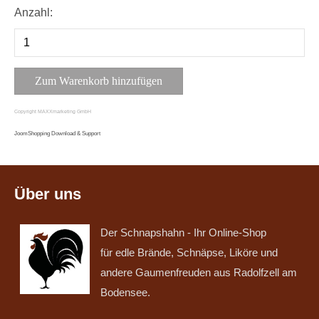
Anzahl:
Copyright MAXXmarketing GmbH
JoomShopping Download & Support
Über uns
Der Schnapshahn - Ihr Online-Shop
für edle Brände, Schnäpse, Liköre und
andere Gaumenfreuden aus Radolfzell am
Bodensee.