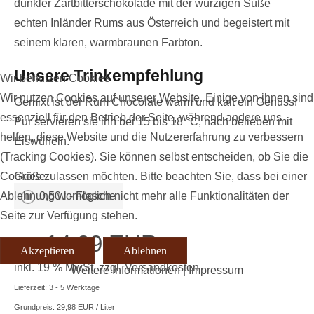
dunkler Zartbitterschokolade mit der würzigen Süße
echten Inländer Rums aus Österreich und begeistert mit
seinem klaren, warmbraunen Farbton.
Unsere Trinkempfehlung
Wir benutzen Cookies
Wir nutzen Cookies auf unserer Website. Einige von ihnen sind
Gemixt ist der Rum Chocolate warm und kalt ein Genuss!
essenziell für den Betrieb der Seite, während andere uns
Pur servieren sie ihn bei 15 bis 18 °C, nach belieben mit
helfen, diese Website und die Nutzererfahrung zu verbessern
Eiswürfeln.
(Tracking Cookies). Sie können selbst entscheiden, ob Sie die
Cookies zulassen möchten. Bitte beachten Sie, dass bei einer
Größe:
Ablehnung womöglich nicht mehr alle Funktionalitäten der
0,50 l - Flasche
Seite zur Verfügung stehen.
14,99 EUR
Preis:
Akzeptieren
Ablehnen
inkl. 19 % MwSt.
zzgl.
Versandkosten
Weitere Informationen
|
Impressum
Lieferzeit: 3 - 5 Werktage
Grundpreis:
29,98 EUR
/ Liter