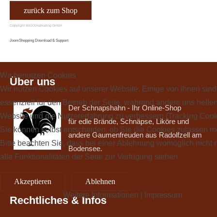
zurück zum Shop
Copyright MAXXmarketing GmbH
JoomShopping Download & Support
Wir benutzen Cookies
Über uns
Wir nutzen Cookies auf unserer Website. Einige von ihnen sind
essenziell für den Betrieb der Seite, während andere uns helfen
Der Schnapshahn - Ihr Online-Shop
Website und die Nutzererfahrung zu verbessern (Tracking Cook
für edle Brände, Schnäpse, Liköre und
Sie können selbst entscheiden, ob Sie die Cookies zulassen m
andere Gaumenfreuden aus Radolfzell am
Bitte beachten Sie, dass bei einer Ablehnung womöglich nicht
Bodensee.
alle Funktionalitäten der Seite zur Verfügung stehen.
Akzeptieren
Ablehnen
Weitere Informationen
|
Impressum
Rechtliches & Infos