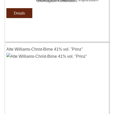
unschlagbare Kombination.
Details
Alte Williams-Christ-Birne 41% vol. "Prinz"