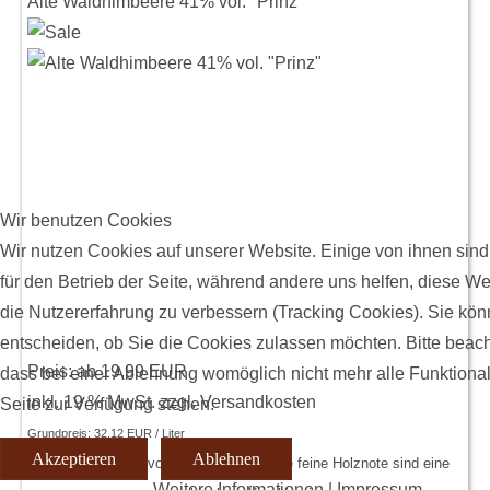
Alte Waldhimbeere 41% vol. "Prinz"
Wir benutzen Cookies
Wir nutzen Cookies auf unserer Website. Einige von ihnen sind
für den Betrieb der Seite, während andere uns helfen, diese W
die Nutzererfahrung zu verbessern (Tracking Cookies). Sie kön
entscheiden, ob Sie die Cookies zulassen möchten. Bitte beach
Preis: ab
19,99 EUR
dass bei einer Ablehnung womöglich nicht mehr alle Funktional
inkl. 19 % MwSt.
zzgl.
Versandkosten
Seite zur Verfügung stehen.
Grundpreis:
32,12 EUR / Liter
Akzeptieren
Ablehnen
Der Geschmack von Himbeeren und die feine Holznote sind eine
Weitere Informationen
|
Impressum