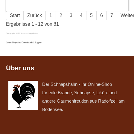
Start
Zurück
1
2
3
4
5
6
7
Weite
Ergebnisse 1 - 12 von 81
Copyright MAXXmarketing GmbH
JoomShopping Download & Support
Über uns
Der Schnapshahn - Ihr Online-Shop
für edle Brände, Schnäpse, Liköre und
andere Gaumenfreuden aus Radolfzell am
Bodensee.