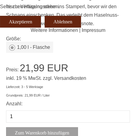
frischen Haselnusskern ins Stamperl, bevor wir den
Seite zur Verfügung stehen.
Schnaps einschenken. Das verleiht dem Haselnuss-
Akzeptieren
Ablehnen
Schnaps einen weitere frische Nussnote.
Weitere Informationen
|
Impressum
Größe:
1,00 l - Flasche
21,99 EUR
Preis:
inkl. 19 % MwSt.
zzgl.
Versandkosten
Lieferzeit: 3 - 5 Werktage
Grundpreis:
21,99 EUR
/ Liter
Anzahl: