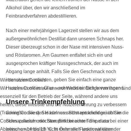
Alkohol über, den wir anschließend im
Feinbrandverfahren abdestillieren.
Nach einer mehrjährigen Lagerzeit stellen wir aus dem
außergewöhnlichen Destillat dann unseren Schnaps her.
Dieser überzeugt schon in der Nase mit intensiven Nuss-
und Röstaromen. Am Gaumen entfaltet sich ein und
ausgesprochen kräftiger Nussgeschmack, der auch im
Abgang lange anhält. Falls Sie den Geschmack noch
intensivieren möchten, geben Sie einfach eine ganze
Wir benutzen Cookies
Haselnuss mit ins Glas – schmeckt einfach hervorragend.
Wir nutzen Cookies auf unserer Website. Einige von ihnen sind
essenziell für den Betrieb der Seite, während andere uns
Unsere Trinkempfehlung
helfen, diese Website und die Nutzererfahrung zu verbessern
Genießen Sie den Haselnuss Schnaps leicht gekühlt im
(Tracking Cookies). Sie können selbst entscheiden, ob Sie die
Schnapskelch oder Stamperl bei einer Temperatur
Cookies zulassen möchten. Bitte beachten Sie, dass bei einer
zwischen 14 bis 18 °C. In Österreich legen wir einen
Ablehnung womöglich nicht mehr alle Funktionalitäten der